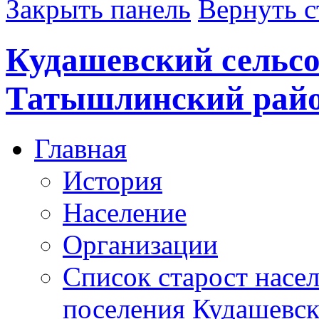
Закрыть панель
Вернуть с
Кудашевский сельсо
Татышлинский рай
Главная
История
Население
Организации
Список старост насе
поселения Кудашевск